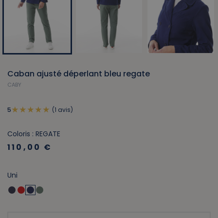
Caban ajusté déperlant bleu regate
CABY
(1 avis)
5
Coloris : REGATE
110,00 €
Uni