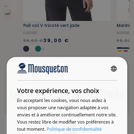
Pull col V tricoté vert jade
LUNAIRE
MARINETT
39,00 €
59,00 €
55,00 
+1
FRENCH
ENGLISH
Votre expérience, vos choix
Les clients ont aussi acheté
En acceptant les cookies, vous nous aidez à
vous proposer une navigation adaptée à vos
envies et à améliorer continuellement notre site.
Vous restez libre de modifier vos préférences à
tout moment.
Politique de confidentialité