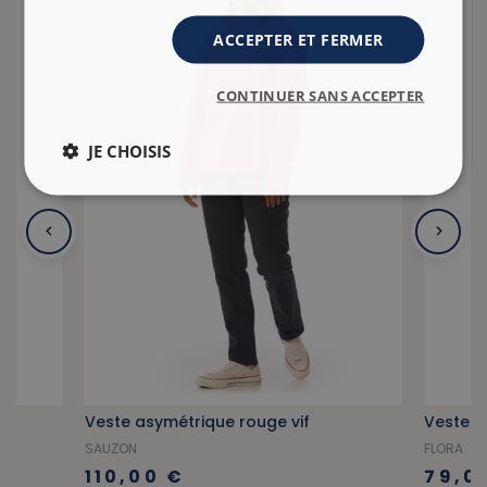
ACCEPTER ET FERMER
CONTINUER SANS ACCEPTER
JE CHOISIS
ge
Veste asymétrique rouge vif
Veste e
SAUZON
FLORA
110,00 €
79,0