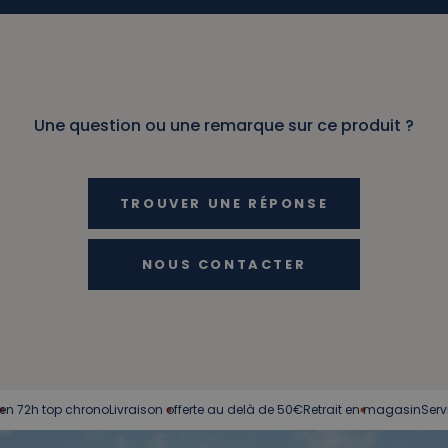
Une question ou une remarque sur ce produit ?
TROUVER UNE RÉPONSE
NOUS CONTACTER
p chrono
Livraison offerte au delà de 50€
Retrait en magasin
Service client