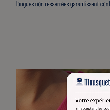
longues non resserrées garantissent confo
Votre expérie
En acceptant les coo