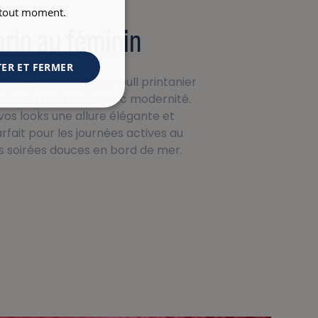
à tout moment.
rin au féminin
ER ET FERMER
stiaires maritimes, ce pull printanier
codes du pull marin avec modernité.
os looks une allure élégante et
rfait pour les journées actives au
les soirées douces en bord de mer.