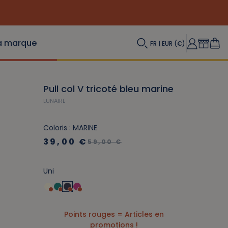
(Re) Décou
a marque
FR | EUR (€)
Pull col V tricoté bleu marine
LUNAIRE
Coloris : MARINE
39,00 €
59,00 €
Uni
Points rouges = Articles en
promotions !