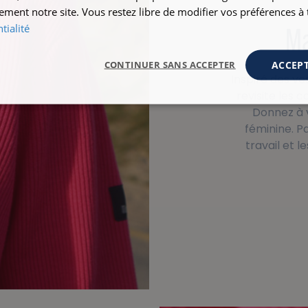
ement notre site. Vous restez libre de modifier vos préférences 
tialité
Ma
ACCEPT
CONTINUER SANS ACCEPTER
Inspiré des ve
revisite les 
Donnez à v
féminine. Pa
travail et 