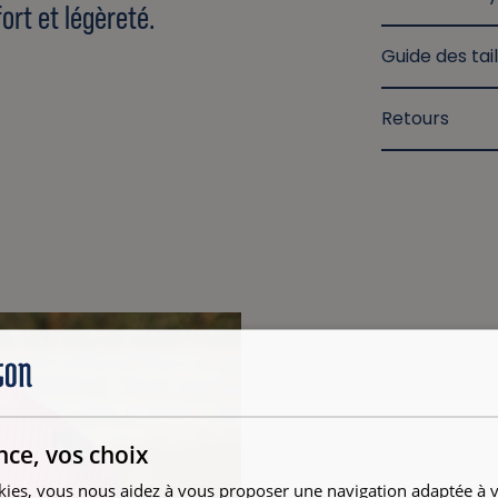
rt et légèreté.
Guide des tail
Retours
nce, vos choix
kies, vous nous aidez à vous proposer une navigation adaptée à v