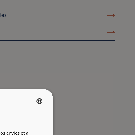
les
FRENCH
ENGLISH
os envies et à