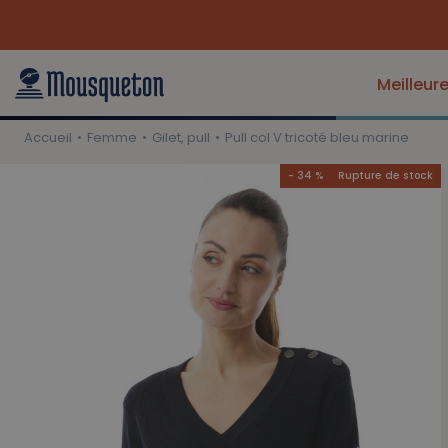
Retrouvez-nous au Festival Interceltique | Infos pratiques
Meilleur
Accueil
Femme
Gilet, pull
Pull col V tricoté bleu marine
- 34 %
Rupture de stock