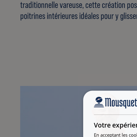
traditionnelle vareuse, cette création p
poitrines intérieures idéales pour y glisse
Votre expérie
En acceptant les coo