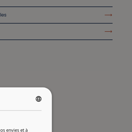
les
FRENCH
ENGLISH
os envies et à