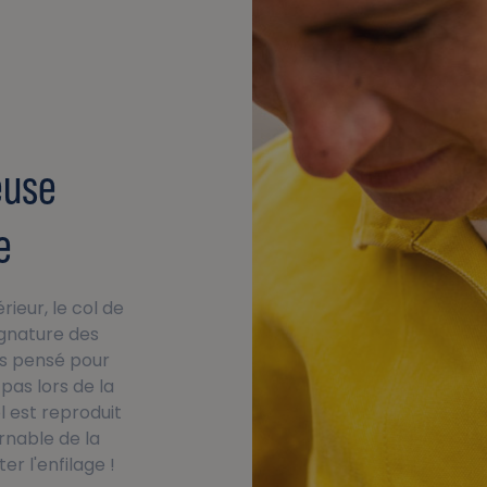
euse
e
rieur, le col de
signature des
ois pensé pour
pas lors de la
l est reproduit
rnable de la
er l'enfilage !