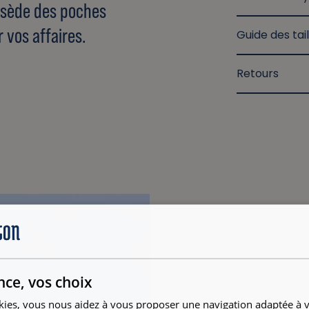
ossède des poches
r vos affaires.
Guide des tail
Retours
nce, vos choix
kies, vous nous aidez à vous proposer une navigation adaptée à v