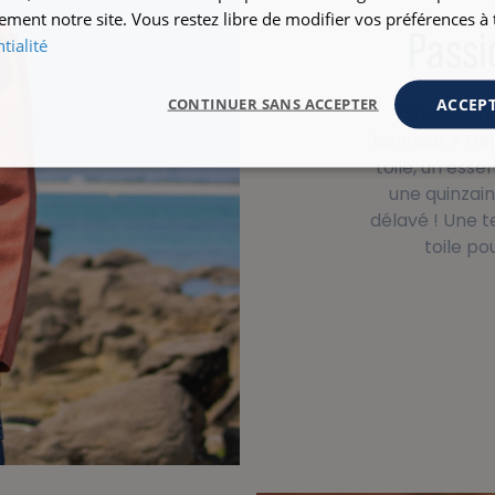
ement notre site. Vous restez libre de modifier vos préférences 
Passi
tialité
ACCEPT
CONTINUER SANS ACCEPTER
Saviez-vou
bonheur ? Déc
toile, un esse
une quinzain
délavé ! Une t
toile po