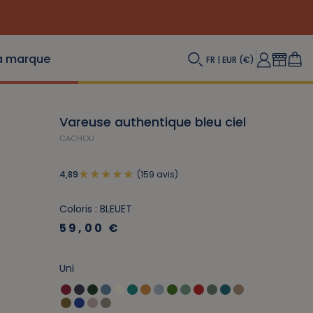
a marque
FR | EUR (€)
Vareuse authentique bleu ciel
CACHOU
(159 avis)
4,89
Coloris : BLEUET
59,00 €
Uni