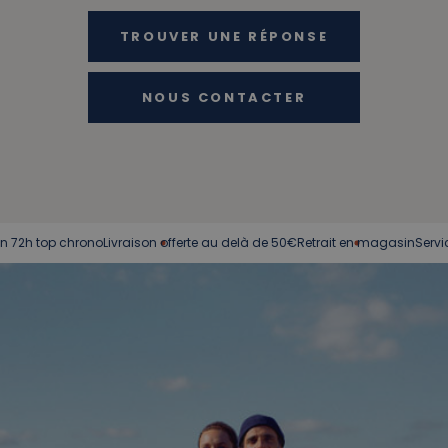
TROUVER UNE RÉPONSE
NOUS CONTACTER
chrono
Livraison offerte au delà de 50€
Retrait en magasin
Service client à 