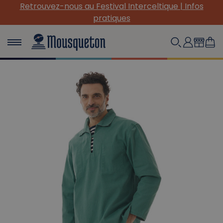
s
(Re) Découvrez nos INDISPENSABLES en toile !