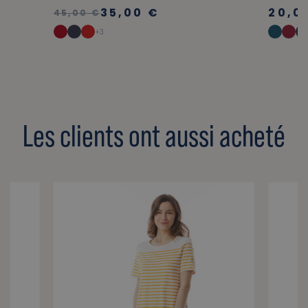
35,00 €
20,0
45,00 €
+3
Les clients ont aussi acheté