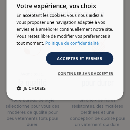
ENGLISH
Votre expérience, vos choix
Des vêtements de qualité
En acceptant les cookies, vous nous aidez à
vous proposer une navigation adaptée à vos
envies et à améliorer continuellement notre site.
Vous restez libre de modifier vos préférences à
tout moment.
Politique de confidentialité
ACCEPTER ET FERMER
CONTINUER SANS ACCEPTER
Avant tout…
Des vêtements
la qualité
pour durer
JE CHOISIS
Notre bureau de style
Un choix de fibres
sélectionne pour vous des
résistantes, des matières
matières de qualité pour
certifiées et une
des vêtements faits pour
conception de qualité pour
durer.
un vêtement qui dure.