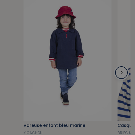
Vareuse enfant bleu marine
Casquet
KICACHOU
BRIEC KID