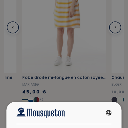
marine
Robe droite mi-longue en coton rayée jaune orangé
MARIANIG
BLOER
45,00 €
10,00 
+2
FRENCH