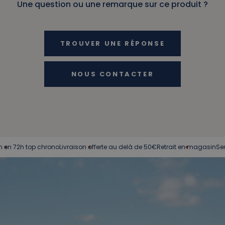
Une question ou une remarque sur ce produit ?
TROUVER UNE RÉPONSE
NOUS CONTACTER
2h top chrono
Livraison offerte au delà de 50€
Retrait en magasin
Service cl