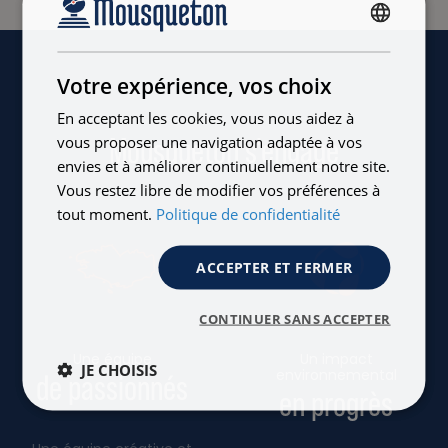
FRENCH
ENGLISH
Votre expérience, vos choix
En acceptant les cookies, vous nous aidez à
Mousqueton s'engage
vous proposer une navigation adaptée à vos
envies et à améliorer continuellement notre site.
Vous restez libre de modifier vos préférences à
tout moment.
Politique de confidentialité
ACCEPTER ET FERMER
CONTINUER SANS ACCEPTER
Une équipe
Un impact
JE CHOISIS
environnemental
de passionnés
en progrès