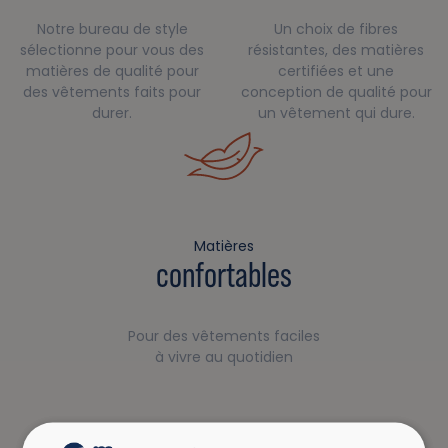
Notre bureau de style
Un choix de fibres
sélectionne pour vous des
résistantes, des matières
matières de qualité pour
certifiées et une
des vêtements faits pour
conception de qualité pour
durer.
un vêtement qui dure.
Matières
confortables
Pour des vêtements faciles
à vivre au quotidien