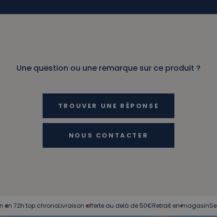
Une question ou une remarque sur ce produit ?
TROUVER UNE RÉPONSE
NOUS CONTACTER
72h top chrono
Livraison offerte au delà de 50€
Retrait en magasin
Service c