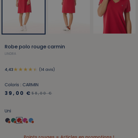
Robe polo rouge carmin
LINDRA
(14 avis)
4,43
Coloris : CARMIN
39,00 €
58,00 €
Uni
Points rouges = Articles en promotions !