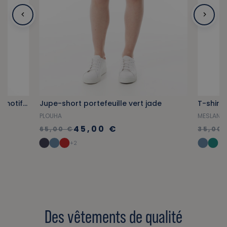
Sweat zippé à capuche vert kaki motif homard
Jupe-short portefeuille vert jade
T-shirt 
PLOUHA
MESLAN
45,00 €
65,00 €
35,00 
+2
Des vêtements de qualité