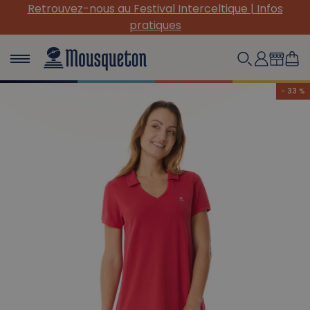
(Re) Découvrez nos INDISPENSABLES en toile !
- 33 %