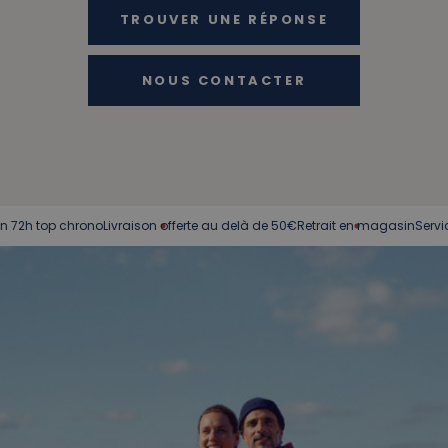
TROUVER UNE RÉPONSE
NOUS CONTACTER
hrono
Livraison offerte au delà de 50€
Retrait en magasin
Service client à v