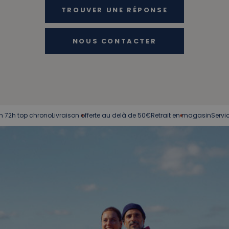
TROUVER UNE RÉPONSE
NOUS CONTACTER
hrono
Livraison offerte au delà de 50€
Retrait en magasin
Service client à v