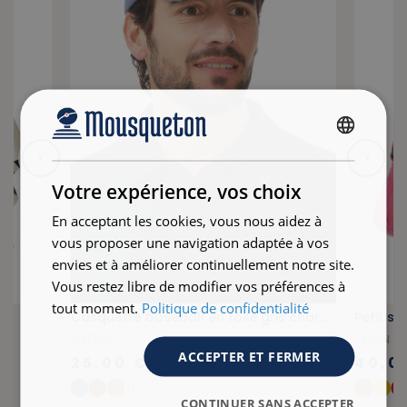
FRENCH
ENGLISH
Votre expérience, vos choix
En acceptant les cookies, vous nous aidez à
vous proposer une navigation adaptée à vos
envies et à améliorer continuellement notre site.
Vous restez libre de modifier vos préférences à
tout moment.
Politique de confidentialité
Casquette baseball en toile gris chardon
CAPELO
TARAN
ACCEPTER ET FERMER
25,00 €
40,0
+5
CONTINUER SANS ACCEPTER