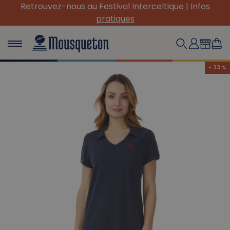
(Re) Découvrez nos INDISPENSABLES en toile !
- 33 %