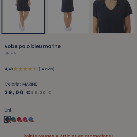
Robe polo bleu marine
LINDRA
(14 avis)
4,43
Coloris : MARINE
39,00 €
58,00 €
Uni
Points rouges = Articles en promotions !