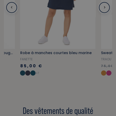
Polo féminin à manches courtes rouge carmin
Robe à manches courtes bleu marine
FANETTE
TRAOU S.
85,00 €
75,00 
+7
Des vêtements de qualité