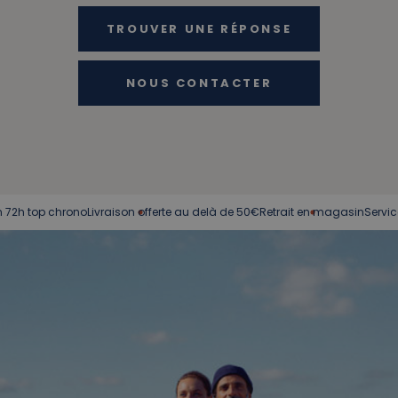
TROUVER UNE RÉPONSE
NOUS CONTACTER
hrono
Livraison offerte au delà de 50€
Retrait en magasin
Service client à v