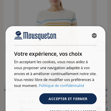
FRENCH
ENGLISH
Votre expérience, vos choix
En acceptant les cookies, vous nous aidez à
vous proposer une navigation adaptée à vos
envies et à améliorer continuellement notre site.
Vous restez libre de modifier vos préférences à
tout moment.
Politique de confidentialité
Veste coupe-vent imperméable à capuche jaune orangé
Marinière rayures colorées jaune et bleu
Pull col
MARINELLA
LUNAIRE
ACCEPTER ET FERMER
55,00 €
59,00 
+24