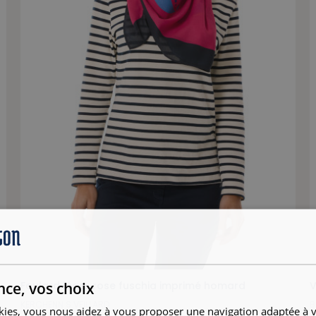
nce, vos choix
Foulard léger rose fuschia imprimé homard
V
KERCHENN S.VEILLARD
B
kies, vous nous aidez à vous proposer une navigation adaptée à v