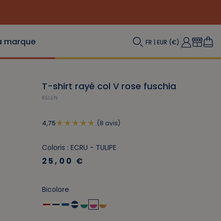
a marque
FR | EUR (€)
T-shirt rayé col V rose fuschia
KELEN
(8 avis)
4,75
Coloris : ECRU - TULIPE
25,00 €
Bicolore