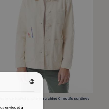
FRENCH
ENGLISH
este de travail droite écru chiné à motifs sardines
IGILI S.VEILLARD
os envies et à