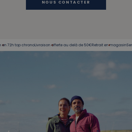
NOUS CONTACTER
h top chrono
Livraison offerte au delà de 50€
Retrait en magasin
Service cl