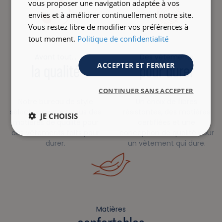
vous proposer une navigation adaptée à vos
envies et à améliorer continuellement notre site.
Vous restez libre de modifier vos préférences à
tout moment.
Politique de confidentialité
Avant tout…
Des vêtements
ACCEPTER ET FERMER
la qualité
pour durer
CONTINUER SANS ACCEPTER
Notre bureau de style
Un choix de fibres
sélectionne pour vous des
résistantes, des matières
JE CHOISIS
matières de qualité pour
certifiées et une
des vêtements faits pour
conception de qualité pour
durer.
un vêtement qui dure.
Matières