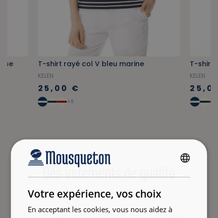
ysse
T-shirt rayé col V bleu marine
T-shirt 
KELEN
KELEN
25,00 €
25,0
+8
Des vêtements de qualité
FRENCH
ENGLISH
Votre expérience, vos choix
En acceptant les cookies, vous nous aidez à