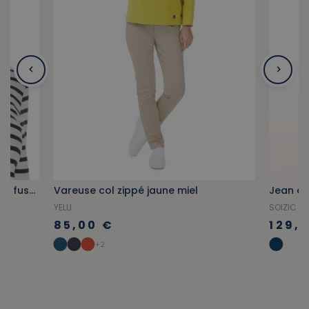
Casquette de marin réglable rose fuschia
Vareuse col zippé jaune miel
Jean dro
YELLI
SOIZIC
85,00 €
129,
+2