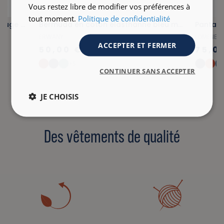
Vous restez libre de modifier vos préférences à
tout moment.
Politique de confidentialité
Bermuda en coton élasthanne rouge brique
Bermuda en coton élasthanne bleu marine
Pantalo
ERWANY
LOMENER
ACCEPTER ET FERMER
50,00 €
75,0
+5
CONTINUER SANS ACCEPTER
JE CHOISIS
Des vêtements de qualité