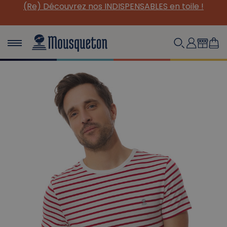
(Re) Découvrez nos INDISPENSABLES en toile !