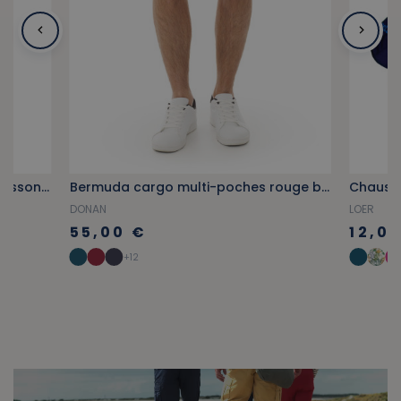
Chaussettes courtes à motifs poissons rose fuschia
Bermuda cargo multi-poches rouge brique
DONAN
LOER
55,00 €
12,0
+12