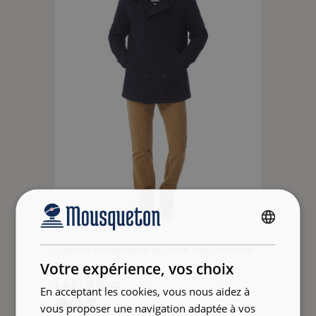
FRENCH
Caban matelassé en toile bleu marine
ENGLISH
Votre expérience, vos choix
ADAMIS
145,00 €
En acceptant les cookies, vous nous aidez à
vous proposer une navigation adaptée à vos