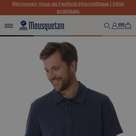
(Re) Découvrez nos INDISPENSABLES en toile !