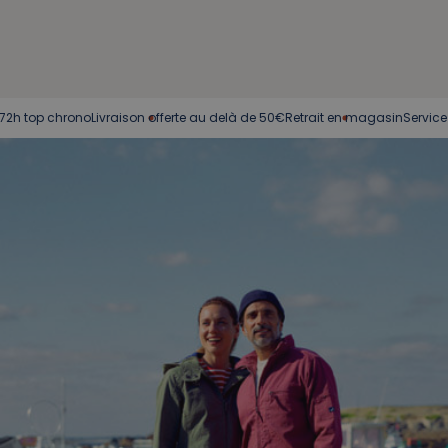
rono
Livraison offerte au delà de 50€
Retrait en magasin
Service client à vo