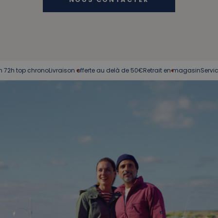
 chrono
Livraison offerte au delà de 50€
Retrait en magasin
Service client à