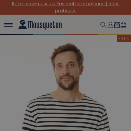
(Re) Découvrez nos INDISPENSABLES en toile !
- 29 %