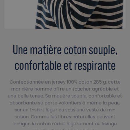
Une matière coton souple,
confortable et respirante
Confectionnée en jersey 100% coton 285 g, cette
marinière homme offre un toucher agréable et
une belle tenue. Sa matière souple, confortable et
absorbante se porte volontiers à même la peau,
sur un t-shirt léger ou sous une veste de mi-
saison. Comme les fibres naturelles peuvent
bouger, le coton réduit légèrement au lavage