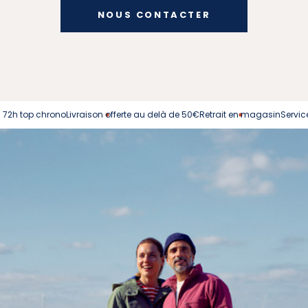
NOUS CONTACTER
 chrono
Livraison offerte au delà de 50€
Retrait en magasin
Service client à