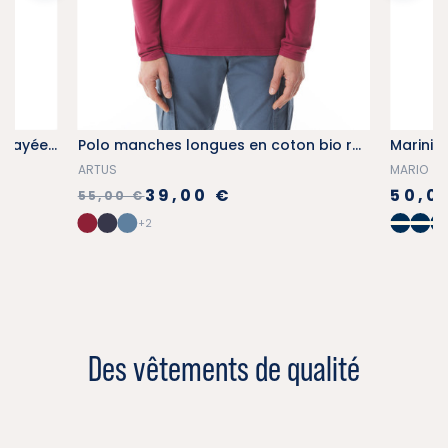
Chaussettes hautes en bambou rayées bleu marine-écru
Polo manches longues en coton bio rouge brique
Mariniè
ARTUS
MARIO
39,00 €
50,0
55,00 €
+2
Des vêtements de qualité