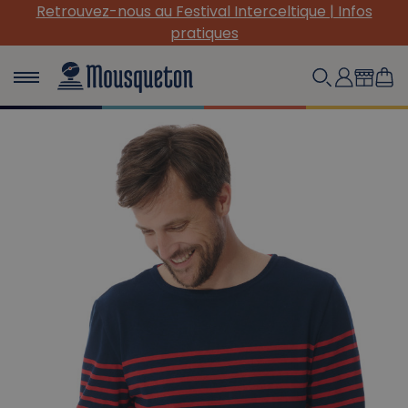
(Re) Découvrez nos INDISPENSABLES en toile !