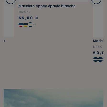
ate
Marinière zippée épaule blanche
MARJAN
MARIO
55,00 €
50,0
+2