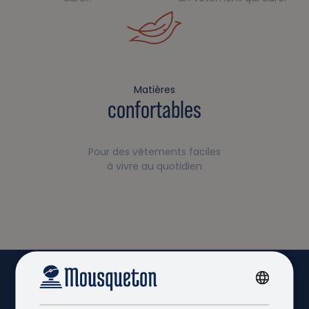
Matières
confortables
Pour des vêtements faciles
à vivre au quotidien
FRENCH