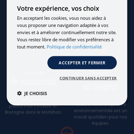
ENGLISH
Votre expérience, vos choix
Mousqueton s'engage
En acceptant les cookies, vous nous aidez à
vous proposer une navigation adaptée à vos
envies et à améliorer continuellement notre site.
Vous restez libre de modifier vos préférences à
tout moment.
Politique de confidentialité
ACCEPTER ET FERMER
Une équipe
Un impact
environnemental
CONTINUER SANS ACCEPTER
de passionnés
en progrès
JE CHOISIS
Une équipe créative et
Réduire notre empreinte
passionnée installée en
environnementale est un
Bretagne dans le Morbihan.
travail quotidien pour nos
équipes.