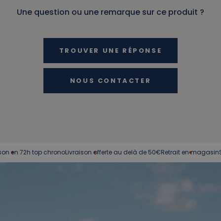
Une question ou une remarque sur ce produit ?
TROUVER UNE RÉPONSE
NOUS CONTACTER
 72h top chrono
Livraison offerte au delà de 50€
Retrait en magasin
Service