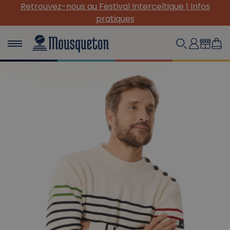
(Re) Découvrez nos INDISPENSABLES en toile !