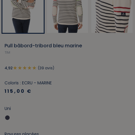
Pull bâbord-tribord bleu marine
TIM
(39 avis)
4,92
Coloris : ECRU - MARINE
115,00 €
Uni
Rayures placées