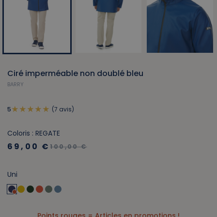
Ciré imperméable non doublé bleu
BARRY
(7 avis)
5
Coloris : REGATE
69,00 €
100,00 €
Uni
Points rouges = Articles en promotions !