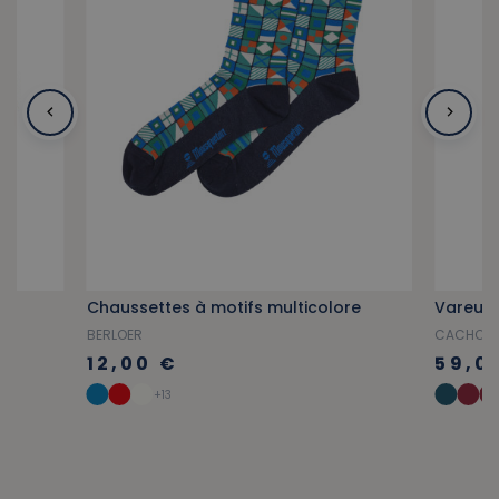
Chaussettes à motifs multicolore
Vareuse
BERLOER
CACHOU
12,00 €
59,0
+13