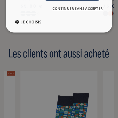
55,00 €
75,0
CONTINUER SANS ACCEPTER
+34
JE CHOISIS
Les clients ont aussi acheté
- 29 %