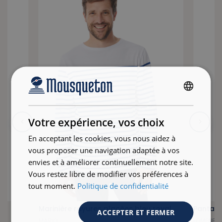
FRENCH
ENGLISH
Votre expérience, vos choix
En acceptant les cookies, vous nous aidez à
vous proposer une navigation adaptée à vos
envies et à améliorer continuellement notre site.
Vous restez libre de modifier vos préférences à
tout moment.
Politique de confidentialité
ne
Marinière rayures placées bleu royal
Pantalo
ACCEPTER ET FERMER
MARIO
LOMENER