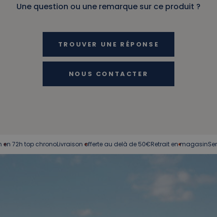
Une question ou une remarque sur ce produit ?
TROUVER UNE RÉPONSE
NOUS CONTACTER
op chrono
Livraison offerte au delà de 50€
Retrait en magasin
Service client