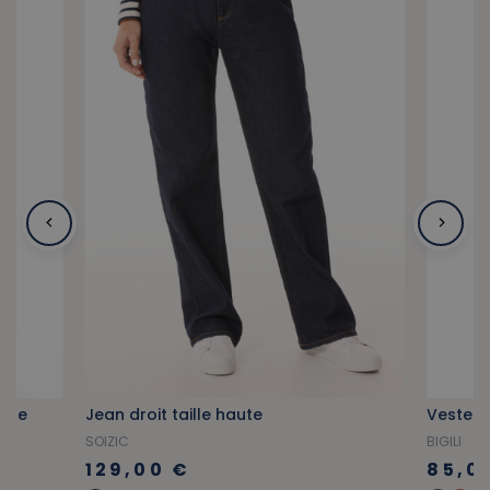
jade
Jean droit taille haute
Veste de
SOIZIC
BIGILI
129,00 €
85,0