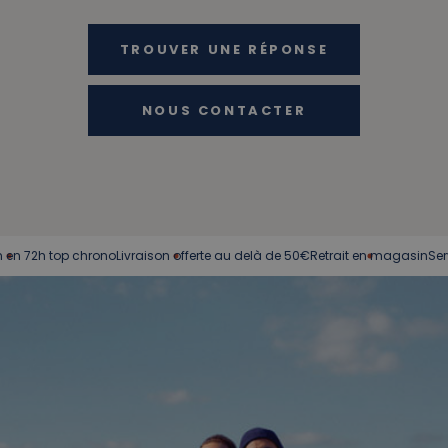
TROUVER UNE RÉPONSE
NOUS CONTACTER
h top chrono
Livraison offerte au delà de 50€
Retrait en magasin
Service cli