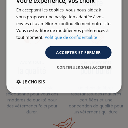
Votre expérience, vos choix
Des vêtements de qualité
En acceptant les cookies, vous nous aidez à
vous proposer une navigation adaptée à vos
envies et à améliorer continuellement notre site.
Vous restez libre de modifier vos préférences à
tout moment.
Politique de confidentialité
ACCEPTER ET FERMER
Avant tout…
Des vêtements
CONTINUER SANS ACCEPTER
la qualité
pour durer
JE CHOISIS
Notre bureau de style
Un choix de fibres
sélectionne pour vous des
résistantes, des matières
matières de qualité pour
certifiées et une
des vêtements faits pour
conception de qualité pour
durer.
un vêtement qui dure.