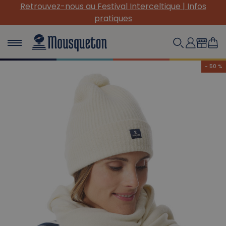
au Festival Interceltique | Infos
(Re) Découvrez no
pratiques
- 50 %