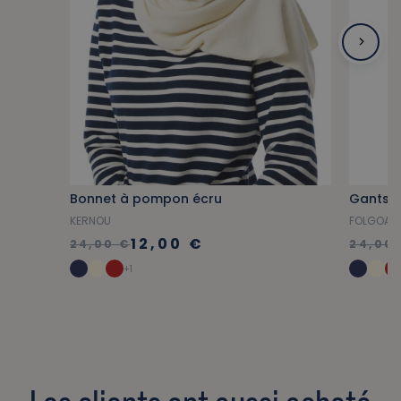
Bonnet à pompon écru
Gants 
KERNOU
FOLGOAT
12,00 €
24,00 €
24,00
+1