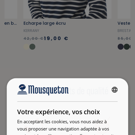
Chaussettes dépareillées basses en bambou bleu marine
Echarpe large écru
Veste à
KERRANY
BRESTAN
19,00 €
42,00 €
85,00 
Des vêtements de qualité
FRENCH
ENGLISH
Votre expérience, vos choix
En acceptant les cookies, vous nous aidez à
vous proposer une navigation adaptée à vos