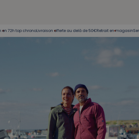
h top chrono
Livraison offerte au delà de 50€
Retrait en magasin
Service cli