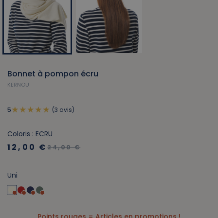
Bonnet à pompon écru
KERNOU
(3 avis)
5
Coloris : ECRU
12,00 €
24,00 €
Uni
Points rouges = Articles en promotions !