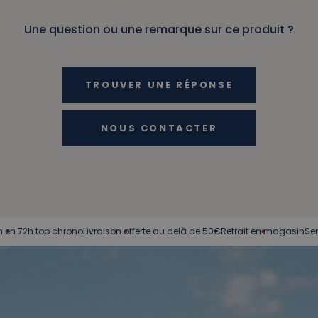
Une question ou une remarque sur ce produit ?
TROUVER UNE RÉPONSE
NOUS CONTACTER
 top chrono
Livraison offerte au delà de 50€
Retrait en magasin
Service clie