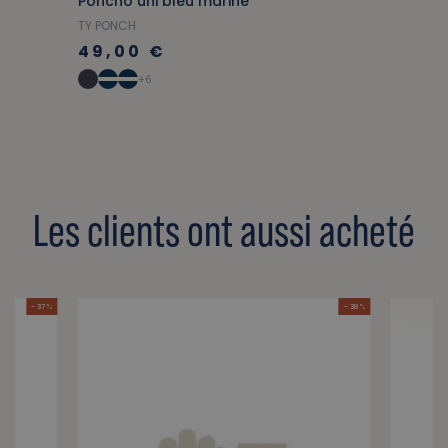
Poncho uni bleu marine
TY PONCH
49,00 €
+6
Les clients ont aussi acheté
- 37 %
- 38 %