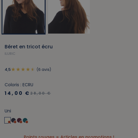
Béret en tricot écru
ILURIC
(6 avis)
4,5
Coloris : ECRU
14,00 €
28,00 €
Uni
Points rouges = Articles en promotions !