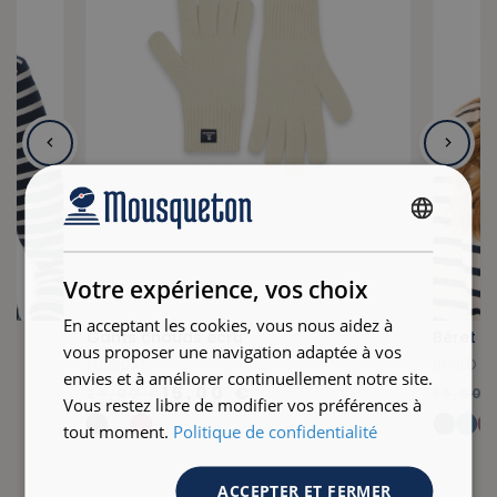
FRENCH
ENGLISH
Votre expérience, vos choix
En acceptant les cookies, vous nous aidez à
Gants chauds écru
Béret e
vous proposer une navigation adaptée à vos
FOLGOAT
BONED
envies et à améliorer continuellement notre site.
15,00 €
24,00 €
19,00 
Vous restez libre de modifier vos préférences à
+1
tout moment.
Politique de confidentialité
ACCEPTER ET FERMER