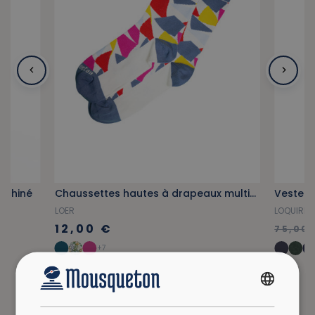
 chiné
Chaussettes hautes à drapeaux multicolores
LOER
LOQUIRE
12,00 €
75,00 
+7
FRENCH