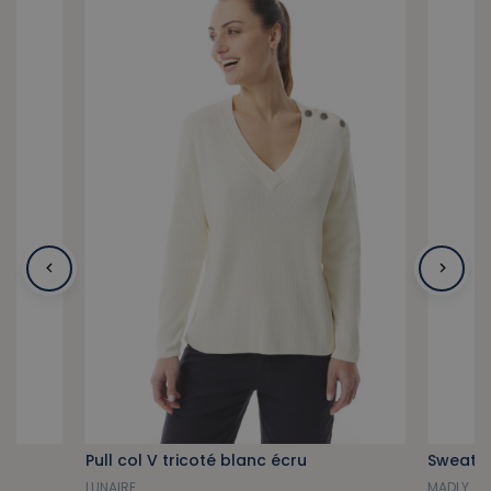
Pull col V tricoté blanc écru
Sweat l
LUNAIRE
MADLY