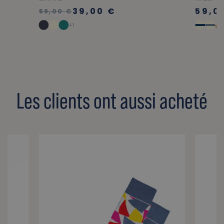
39,00 €
59,0
59,00 €
+1
Les clients ont aussi acheté