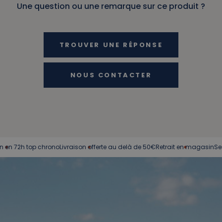
Une question ou une remarque sur ce produit ?
TROUVER UNE RÉPONSE
NOUS CONTACTER
h top chrono
Livraison offerte au delà de 50€
Retrait en magasin
Service cl