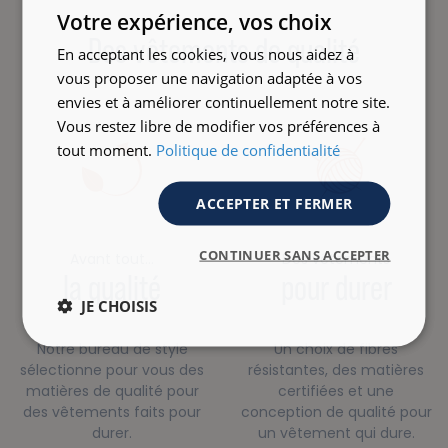
ENGLISH
Votre expérience, vos choix
Des vêtements de qualité
En acceptant les cookies, vous nous aidez à
vous proposer une navigation adaptée à vos
envies et à améliorer continuellement notre site.
Vous restez libre de modifier vos préférences à
tout moment.
Politique de confidentialité
ACCEPTER ET FERMER
CONTINUER SANS ACCEPTER
Avant tout…
Des vêtements
la qualité
pour durer
JE CHOISIS
Notre bureau de style
Un choix de fibres
sélectionne pour vous des
résistantes, des matières
matières de qualité pour
certifiées et une
des vêtements faits pour
conception de qualité pour
durer.
un vêtement qui dure.