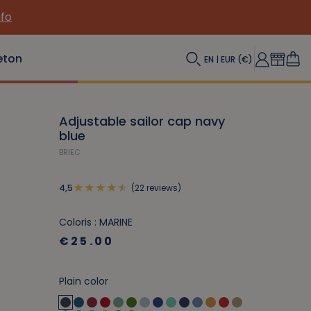
nfo
eton
EN | EUR (€)
Adjustable sailor cap navy
blue
BRIEC
(22 reviews)
4,5
Coloris : MARINE
€25.00
Plain color