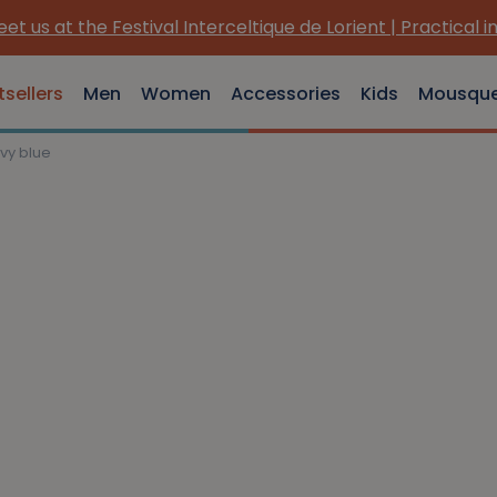
et us at the Festival Interceltique de Lorient | Practical i
tsellers
Men
Women
Accessories
Kids
Mousqu
vy blue