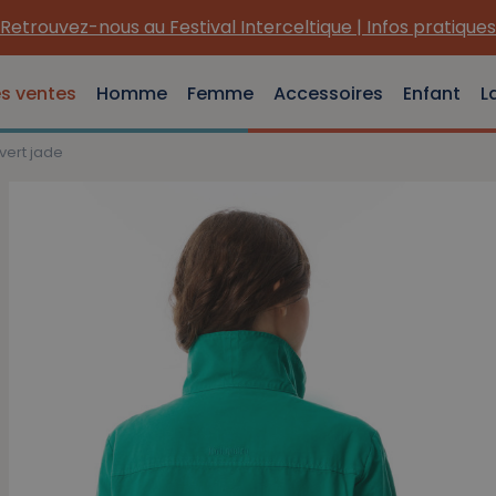
Retrouvez-nous au Festival Interceltique | Infos pratiques
es ventes
Homme
Femme
Accessoires
Enfant
L
vert jade