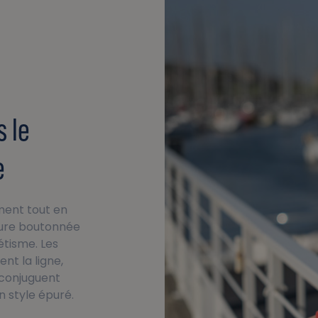
s le
e
ent tout en
eture boutonnée
étisme. Les
nt la ligne,
 conjuguent
n style épuré.