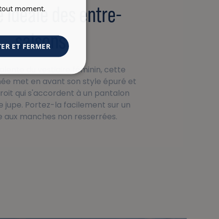
ée idéale des entre-
à tout moment.
saisons
ER ET FERMER
alente du vestiaire féminin, cette
ée met en avant son style épuré et
oit qui s'accordent à un pantalon
jupe. Portez-la facilement sur un
ce aux manches non resserrées.