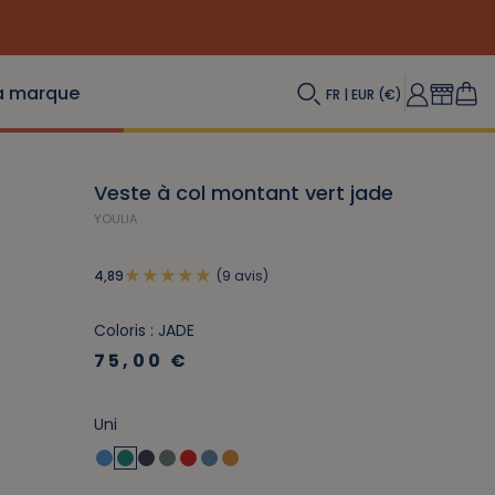
a marque
FR | EUR (€)
Veste à col montant vert jade
YOULIA
(9 avis)
4,89
Coloris : JADE
75,00 €
Uni