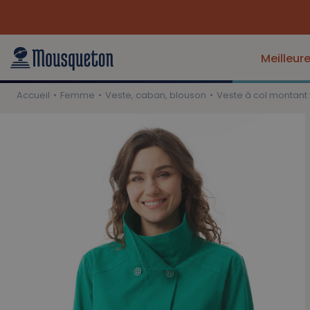
Meilleur
Accueil
Femme
Veste, caban, blouson
Veste à col montant 