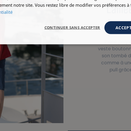
L'alli
ement notre site. Vous restez libre de modifier vos préférences 
tialité
ACCEPT
CONTINUER SANS ACCEPTER
Pièce polyv
veste boutonn
son tombé dr
comme à une 
pull grâ