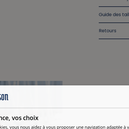
Guide des tail
Retours
nce, vos choix
kies, vous nous aidez à vous proposer une navigation adaptée à v