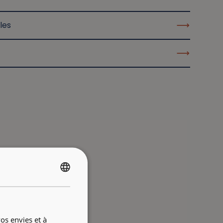
les
FRENCH
ENGLISH
os envies et à