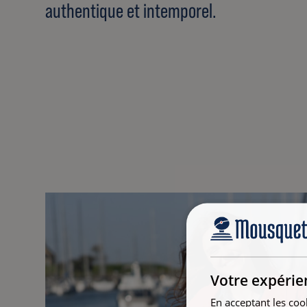
authentique et intemporel.
Votre expérie
En acceptant les coo