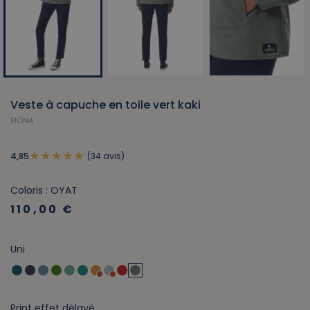
Veste à capuche en toile vert kaki
FIONA
(34 avis)
4,85
Coloris : OYAT
110,00 €
Uni
Print effet délavé