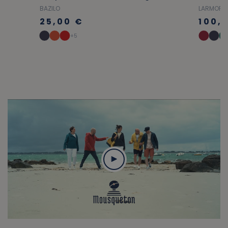
BAZILO
LARMOR
25,00 €
100,
+5