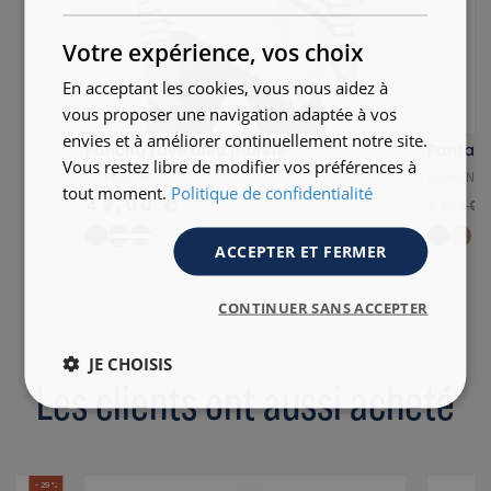
ENGLISH
Votre expérience, vos choix
En acceptant les cookies, vous nous aidez à
vous proposer une navigation adaptée à vos
envies et à améliorer continuellement notre site.
Poncho rayé bleu marine
Pantalo
Vous restez libre de modifier vos préférences à
TY PONCH
MERIAN
tout moment.
Politique de confidentialité
49,00 €
69,00 
+6
ACCEPTER ET FERMER
CONTINUER SANS ACCEPTER
JE CHOISIS
Les clients ont aussi acheté
- 29 %