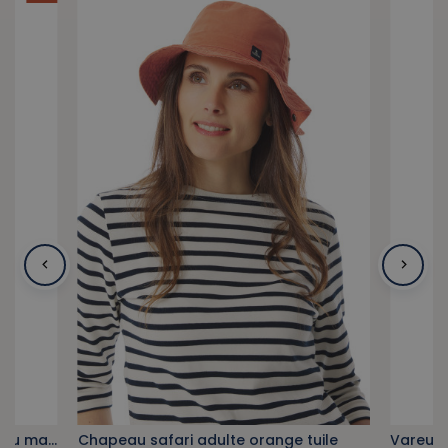
Sac banane en velours côtelé bleu marine
Chapeau safari adulte orange tuile
Vareuse