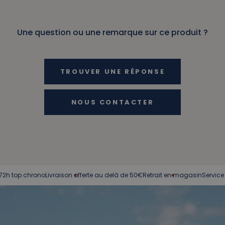
Une question ou une remarque sur ce produit ?
TROUVER UNE RÉPONSE
NOUS CONTACTER
ono
Livraison offerte au delà de 50€
Retrait en magasin
Service client à vot