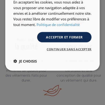
En acceptant les cookies, vous nous aidez à
vous proposer une navigation adaptée à vos
envies et à améliorer continuellement notre site.
Vous restez libre de modifier vos préférences à
tout moment.
Politique de confidentialité
ACCEPTER ET FERMER
Avant tout…
Des vêtements
la qualité
pour durer
CONTINUER SANS ACCEPTER
Notre bureau de style
Un choix de fibres
JE CHOISIS
sélectionne pour vous des
résistantes, des matières
matières de qualité pour
certifiées et une
des vêtements faits pour
conception de qualité pour
durer.
un vêtement qui dure.