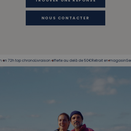
TROUVER UNE RÉPONSE
NOUS CONTACTER
2h top chrono
Livraison offerte au delà de 50€
Retrait en magasin
Service cl