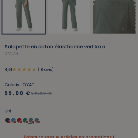
Salopette en coton élasthanne vert kaki
GARLAN
(18 avis)
4,61
Coloris : OYAT
55,00 €
80,00 €
Uni
Points rouges = Articles en promotions !