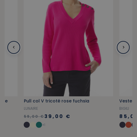
rine
Pull col V tricoté rose fuchsia
Veste de
LUNAIRE
BIGILI
39,00 €
85,0
59,00 €
+1