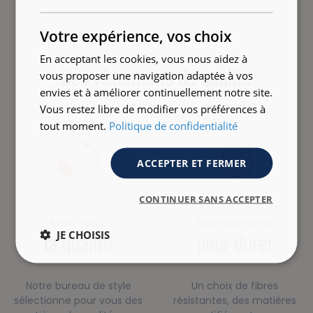
FRENCH
ENGLISH
Votre expérience, vos choix
En acceptant les cookies, vous nous aidez à
Des vêtements de qualité
vous proposer une navigation adaptée à vos
envies et à améliorer continuellement notre site.
Vous restez libre de modifier vos préférences à
tout moment.
Politique de confidentialité
ACCEPTER ET FERMER
CONTINUER SANS ACCEPTER
Avant tout…
Des vêtements
JE CHOISIS
la qualité
pour durer
Notre bureau de style
Un choix de fibres
sélectionne pour vous des
résistantes, des matières