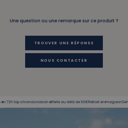
Une question ou une remarque sur ce produit ?
TROUVER UNE RÉPONSE
NOUS CONTACTER
h top chrono
Livraison offerte au delà de 50€
Retrait en magasin
Service cli