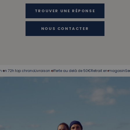
TROUVER UNE RÉPONSE
NOUS CONTACTER
2h top chrono
Livraison offerte au delà de 50€
Retrait en magasin
Service cl