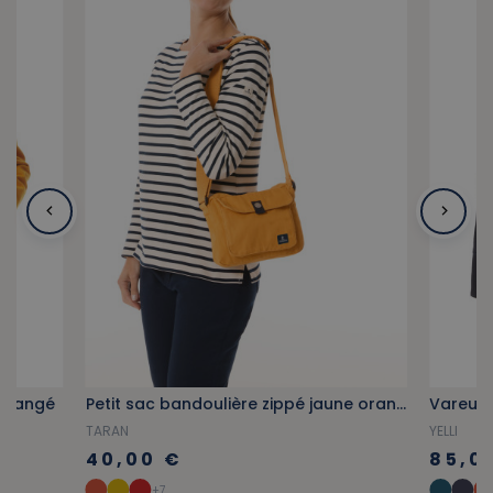
 orangé
Petit sac bandoulière zippé jaune orangé
Vareuse
TARAN
YELLI
40,00 €
85,0
+7