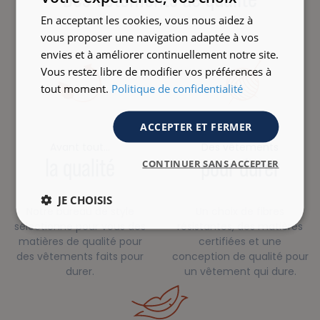
En acceptant les cookies, vous nous aidez à
vous proposer une navigation adaptée à vos
envies et à améliorer continuellement notre site.
Vous restez libre de modifier vos préférences à
tout moment.
Politique de confidentialité
ACCEPTER ET FERMER
Avant tout…
Des vêtements
la qualité
pour durer
CONTINUER SANS ACCEPTER
JE CHOISIS
Notre bureau de style
Un choix de fibres
sélectionne pour vous des
résistantes, des matières
matières de qualité pour
certifiées et une
des vêtements faits pour
conception de qualité pour
durer.
un vêtement qui dure.