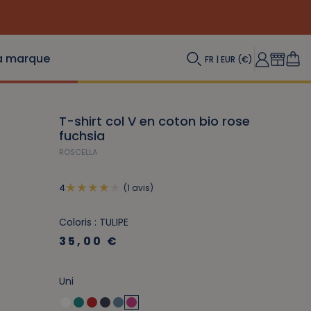
a marque
FR | EUR (€)
T-shirt col V en coton bio rose
fuchsia
ROSCELLA
(1 avis)
4
Coloris : TULIPE
35,00 €
Uni