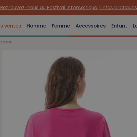
Retrouvez-nous au Festival Interceltique | Infos pratiques
es ventes
Homme
Femme
Accessoires
Enfant
L
uchsia