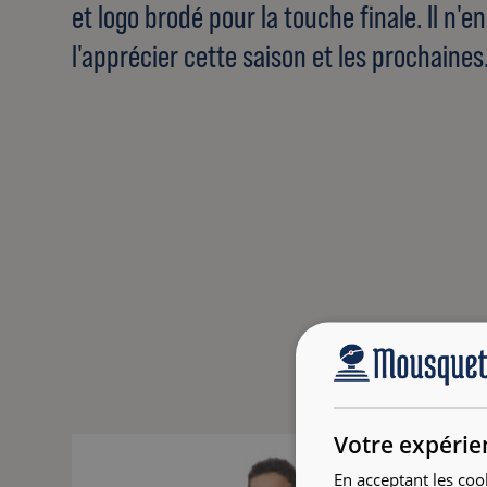
et logo brodé pour la touche finale. Il n'e
l'apprécier cette saison et les prochaines
Votre expérie
En acceptant les coo