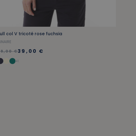
ull col V tricoté rose fuchsia
Veste 
UNAIRE
BIGILI
39,00 €
85,
59,00 €
+1