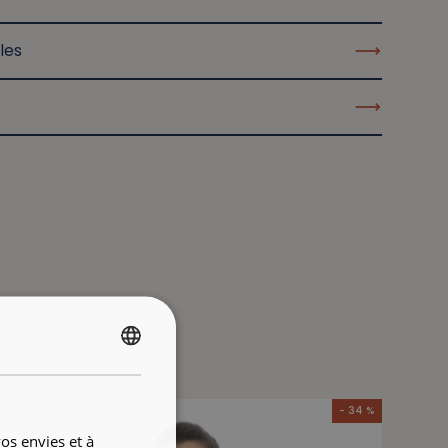
les
FRENCH
ENGLISH
- 34 %
os envies et à