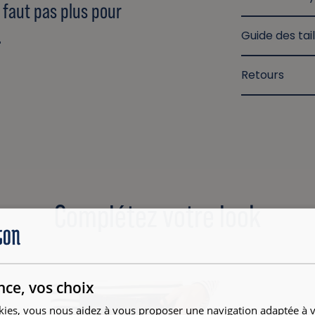
n faut pas plus pour
.
Guide des tail
Retours
Complétez votre look
nce, vos choix
kies, vous nous aidez à vous proposer une navigation adaptée à v