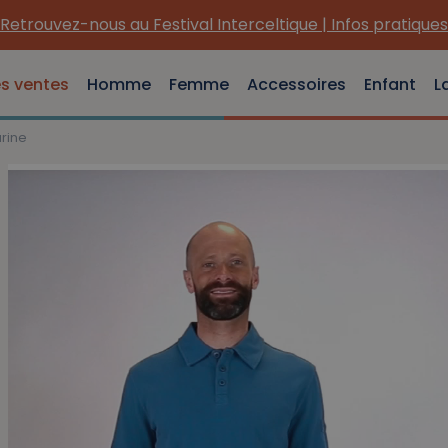
estival Interceltique | Infos pratiques
es ventes
Homme
Femme
Accessoires
Enfant
L
rine