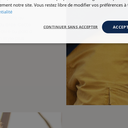
e
ement notre site. Vous restez libre de modifier vos préférences 
tialité
ord-côte au
 du bras. Cette
ACCEPT
CONTINUER SANS ACCEPTER
ctère au polo à
 style plus