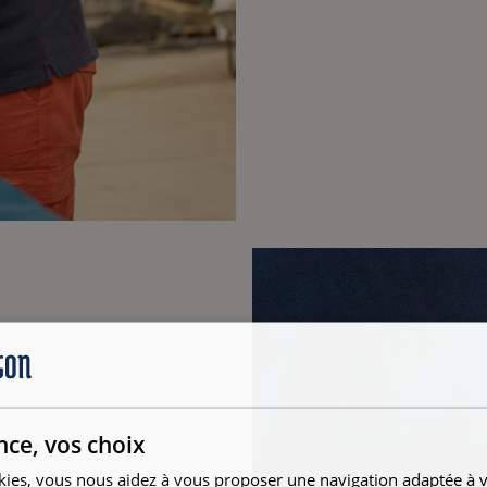
nce, vos choix
kies, vous nous aidez à vous proposer une navigation adaptée à v