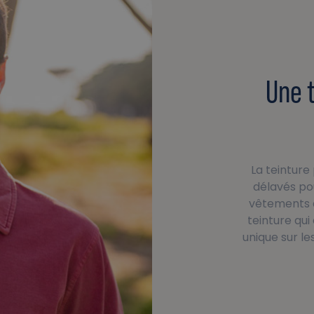
Une 
La teinture
délavés pou
vêtements d
teinture qu
unique sur le