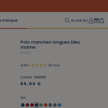
a marque
FR | EUR (€)
Polo manches longues bleu
marine
ARTHUR
(18 avis)
4,94
Coloris : MARINE
65,00 €
Uni