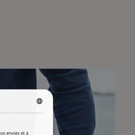
FRENCH
ENGLISH
os envies et à