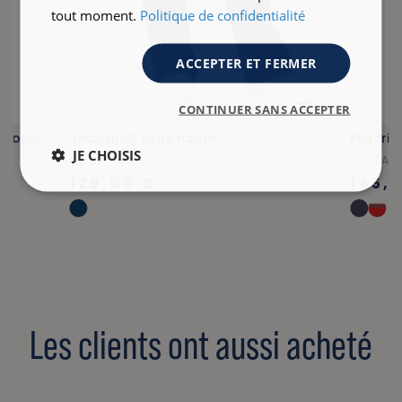
tout moment.
Politique de confidentialité
ACCEPTER ET FERMER
CONTINUER SANS ACCEPTER
 royal
Jean droit taille haute
Pull tri
JE CHOISIS
SOIZIC
ARGOAT
129,00 €
145,
Les clients ont aussi acheté