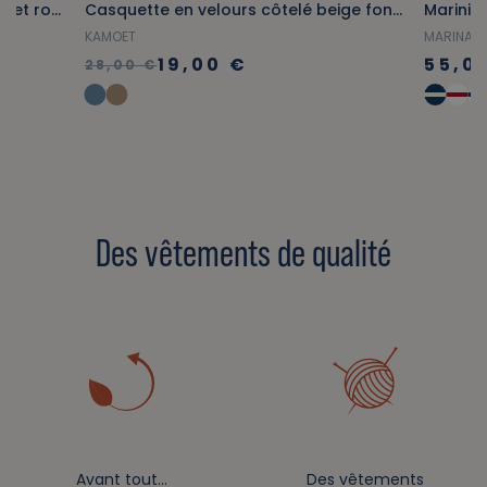
Marinière femme bicolore marine et rouge
Casquette en velours côtelé beige foncé
KAMOET
MARINA
19,00 €
55,0
28,00 €
Des vêtements de qualité
Avant tout…
Des vêtements