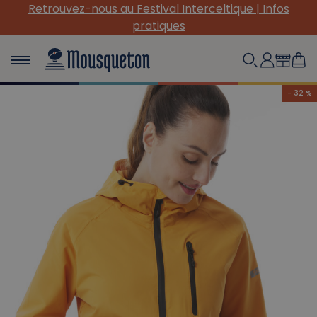
s
(Re) Découvrez nos INDISPENSABLES en toile !
- 32 %