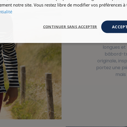
Une 
ement notre site. Vous restez libre de modifier vos préférences 
tialité
ACCEPT
CONTINUER SANS ACCEPTER
MARJAN garde
rayures hor
longues et
bâbord-tr
originale, in
portez une pi
mais 