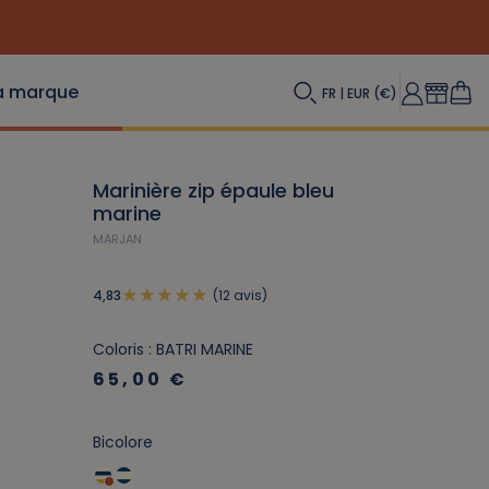
a marque
FR | EUR (€)
Marinière zip épaule bleu
marine
MARJAN
(12 avis)
4,83
Coloris : BATRI MARINE
65,00 €
Bicolore