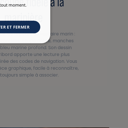
coupe fidèle à la
à tout moment.
marinière
ER ET FERMER
 les repères du vestiaire marin :
izontales, coupe droite, manches
 bleu marine profond. Son dessin
ibord apporte une lecture plus
spirée des codes de navigation. Vous
èce graphique, facile à reconnaître,
toujours simple à associer.