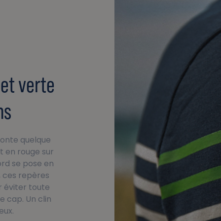
et verte
ns
aconte quelque
t en rouge sur
ord se pose en
, ces repères
 éviter toute
 cap. Un clin
eux.