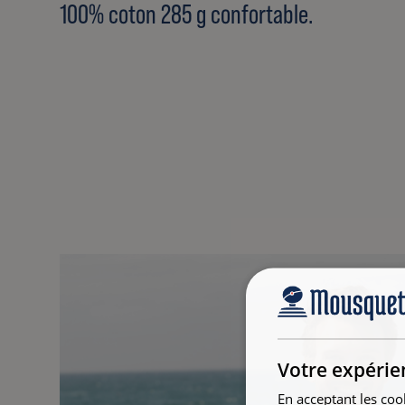
100% coton 285 g confortable.
Votre expérie
En acceptant les coo