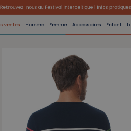
(Re) Découvrez nos INDISPENSABLES en toile !
es ventes
Homme
Femme
Accessoires
Enfant
L