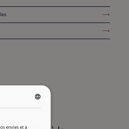
les
FRENCH
ENGLISH
os envies et à