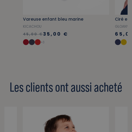
Vareuse enfant bleu marine
Ciré en
KICACHOU
GLOANY K
35,00 €
65,0
45,00 €
+3
Les clients ont aussi acheté