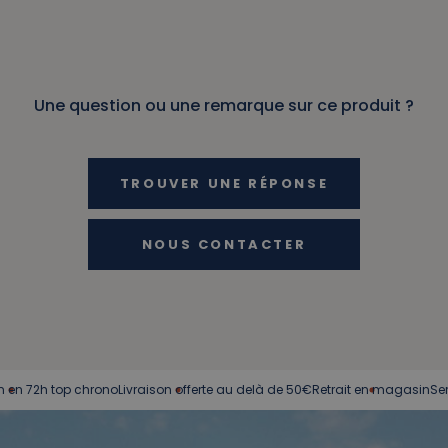
Une question ou une remarque sur ce produit ?
TROUVER UNE RÉPONSE
NOUS CONTACTER
2h top chrono
Livraison offerte au delà de 50€
Retrait en magasin
Service cl