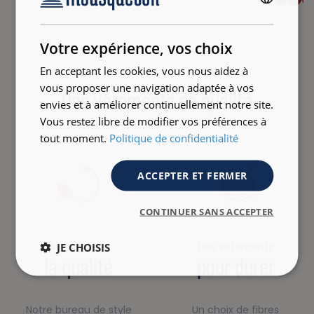
FRENCH
ENGLISH
Votre expérience, vos choix
En acceptant les cookies, vous nous aidez à
vous proposer une navigation adaptée à vos
Des vêtements de qualité
envies et à améliorer continuellement notre site.
Vous restez libre de modifier vos préférences à
tout moment.
Politique de confidentialité
ACCEPTER ET FERMER
CONTINUER SANS ACCEPTER
Avant tout…
Des vêtements
JE CHOISIS
la qualité
pour durer
Notre bureau de style
Un choix de fibres