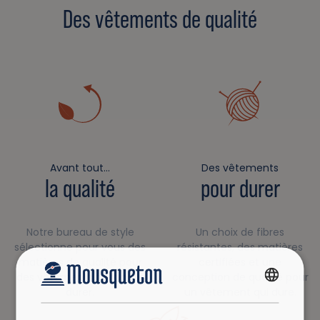
Des vêtements de qualité
Avant tout…
Des vêtements
la qualité
pour durer
Notre bureau de style
Un choix de fibres
sélectionne pour vous des
résistantes, des matières
matières de qualité pour
certifiées et une
des vêtements faits pour
conception de qualité pour
durer.
un vêtement qui dure.
FRENCH
ENGLISH