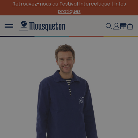
Retrouvez-nous au Festival Interceltique | Infos
pratiques