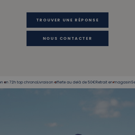
TROUVER UNE RÉPONSE
NOUS CONTACTER
72h top chrono
Livraison offerte au delà de 50€
Retrait en magasin
Service c