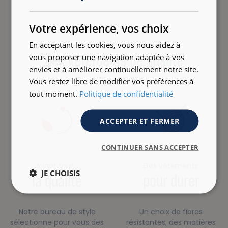
FRENCH
ENGLISH
Votre expérience, vos choix
En acceptant les cookies, vous nous aidez à
Des vêtements de qualité
vous proposer une navigation adaptée à vos
envies et à améliorer continuellement notre site.
Vous restez libre de modifier vos préférences à
tout moment.
Politique de confidentialité
ACCEPTER ET FERMER
CONTINUER SANS ACCEPTER
Avant tout…
Des vêtements
JE CHOISIS
la qualité
pour durer
Notre bureau de style
Un choix de fibres
sélectionne pour vous des
résistantes, des matières