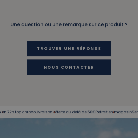
Une question ou une remarque sur ce produit ?
TROUVER UNE RÉPONSE
NOUS CONTACTER
 top chrono
Livraison offerte au delà de 50€
Retrait en magasin
Service cli