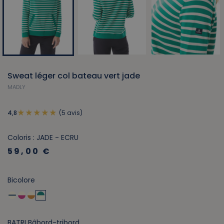
Sweat léger col bateau vert jade
MADLY
(5 avis)
4,8
Coloris : JADE - ECRU
59,00 €
Bicolore
BATRI Bâbord-tribord