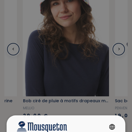
marine
Bob ciré de pluie à motifs drapeaux multicolores
Sac bal
MELLIO
PENVENA
29,00 €
19,0
+6