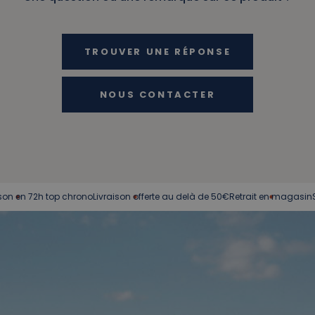
TROUVER UNE RÉPONSE
NOUS CONTACTER
 72h top chrono
Livraison offerte au delà de 50€
Retrait en magasin
Service 