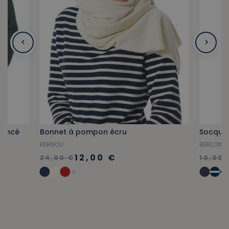
 foncé
Bonnet à pompon écru
Socquet
KERNOU
BERLOW
12,00 €
24,00 €
10,00 
+1