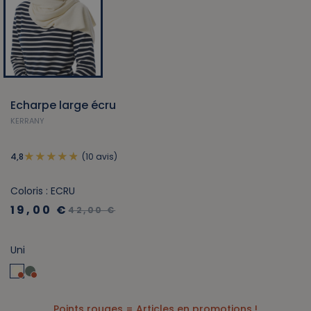
Echarpe large écru
KERRANY
(10 avis)
4,8
Coloris : ECRU
19,00 €
42,00 €
Uni
Points rouges = Articles en promotions !