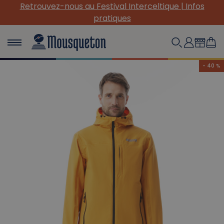
(Re) Découvrez nos INDISPENSABLES en toile !
- 40 %