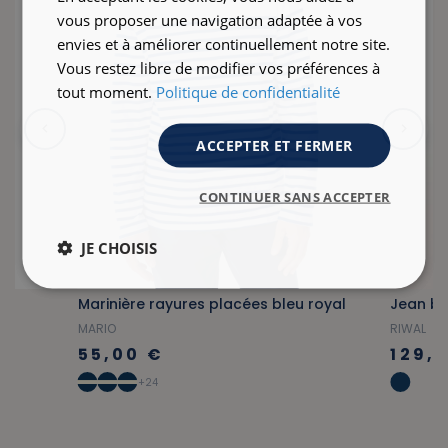
vous proposer une navigation adaptée à vos
envies et à améliorer continuellement notre site.
Vous restez libre de modifier vos préférences à
tout moment.
Politique de confidentialité
ACCEPTER ET FERMER
CONTINUER SANS ACCEPTER
JE CHOISIS
ne
Marinière rayures placées bleu royal
Jean br
MARIO
RIWAL
55,00 €
129,
+24