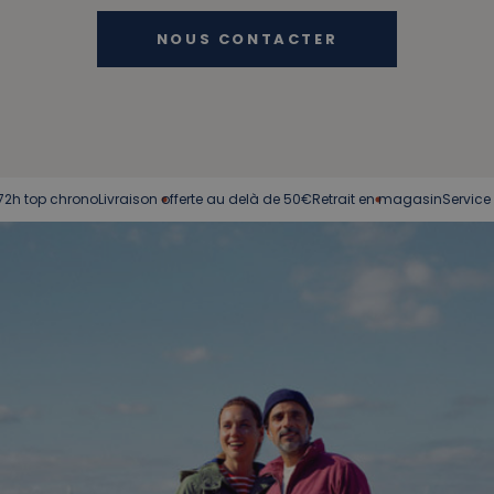
NOUS CONTACTER
chrono
Livraison offerte au delà de 50€
Retrait en magasin
Service client à 