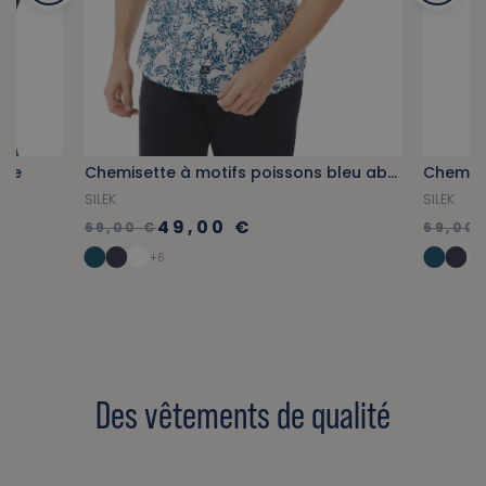
ine
Chemisette à motifs poissons bleu abysse
Chemise
SILEK
SILEK
49,00 €
69,00 €
69,00 
+6
Des vêtements de qualité