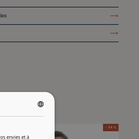
les
FRENCH
ENGLISH
- 34 %
os envies et à