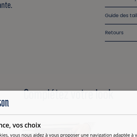
ante.
Guide des tail
Retours
Complétez votre look
nce, vos choix
kies, vous nous aidez à vous proposer une navigation adaptée à v