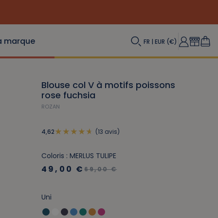
a marque
FR | EUR (€)
Blouse col V à motifs poissons
rose fuchsia
ROZAN
(13 avis)
4,62
Coloris : MERLUS TULIPE
49,00 €
69,00 €
Uni