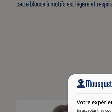
cette blouse à motifs est légère et respir
Votre expérie
En acceptant les coo