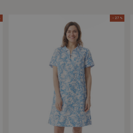
%
- 27 %