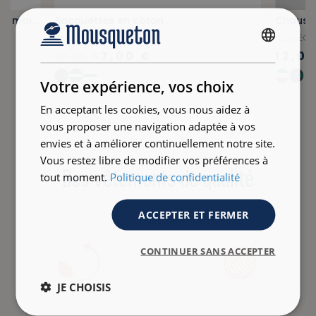
T-shirt col rond en coton bio bleu marine
Socquettes en coton
Chausse
BERLOW
NEDELEG
FRENCH
7,00 €
12,0
10,00 €
ENGLISH
+5
Votre expérience, vos choix
En acceptant les cookies, vous nous aidez à
vous proposer une navigation adaptée à vos
envies et à améliorer continuellement notre site.
Vous restez libre de modifier vos préférences à
Des vêtements de qualité
tout moment.
Politique de confidentialité
ACCEPTER ET FERMER
CONTINUER SANS ACCEPTER
JE CHOISIS