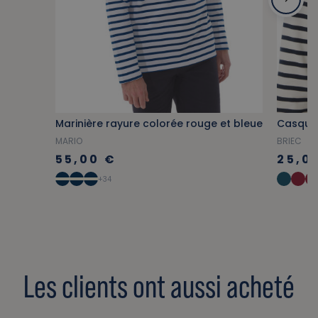
Marinière rayure colorée rouge et bleue
MARIO
BRIEC
55,00 €
25,0
+34
Les clients ont aussi acheté