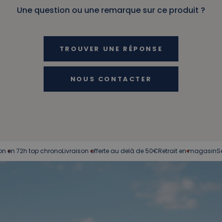
Une question ou une remarque sur ce produit ?
TROUVER UNE RÉPONSE
NOUS CONTACTER
2h top chrono
Livraison offerte au delà de 50€
Retrait en magasin
Service c