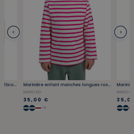
Ciré enfant à motifs drapeaux multicolores
Marinière enfant manches longues rose fuschia
MARIO KID
MARIO KI
35,00 €
35,0
+18