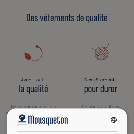
Des vêtements de qualité
Avant tout…
Des vêtements
la qualité
pour durer
Notre bureau de style
Un choix de fibres
sélectionne pour vous des
résistantes, des matières
matières de qualité pour
certifiées et une
des vêtements faits pour
conception de qualité pour
FRENCH
durer.
un vêtement qui dure.