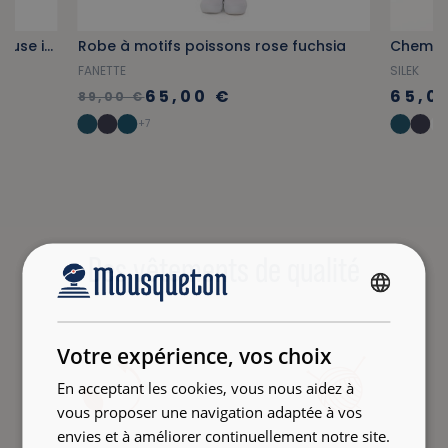
Blouse manches courtes col vareuse imprimé merlus bleu ciel
Robe à motifs poissons rose fuchsia
Chemise
FANETTE
SILEK
65,00 €
65,0
89,00 €
+7
Des vêtements de qualité
FRENCH
ENGLISH
Votre expérience, vos choix
En acceptant les cookies, vous nous aidez à
vous proposer une navigation adaptée à vos
envies et à améliorer continuellement notre site.