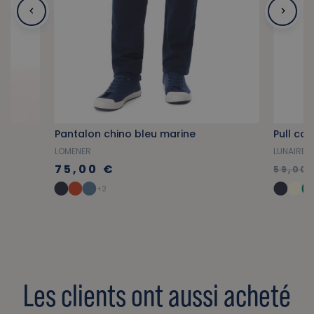
Pantalon chino bleu marine
Pull col
LOMENER
LUNAIRE
75,00 €
59,00 
+2
Les clients ont aussi acheté