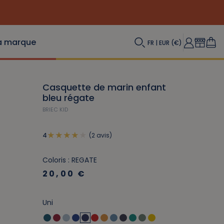
a marque
FR | EUR (€)
Casquette de marin enfant
bleu régate
BRIEC KID
(2 avis)
4
Coloris : REGATE
20,00 €
Uni