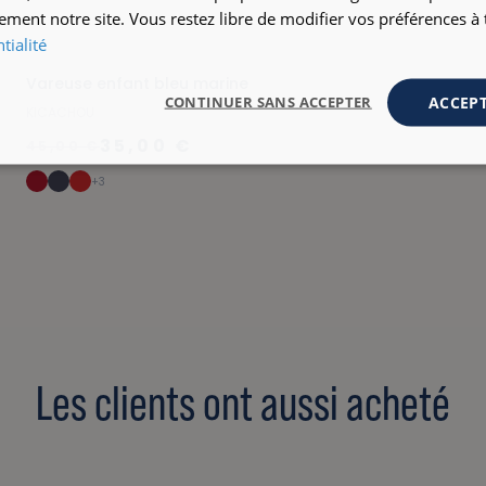
ement notre site. Vous restez libre de modifier vos préférences 
tialité
Vareuse enfant bleu marine
ACCEPT
CONTINUER SANS ACCEPTER
KICACHOU
35,00 €
45,00 €
+3
Les clients ont aussi acheté