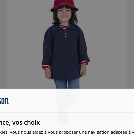
nce, vos choix
kies, vous nous aidez à vous proposer une navigation adaptée à v