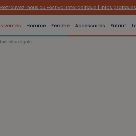
Retrouvez-nous au Festival Interceltique | Infos pratiques
es ventes
Homme
Femme
Accessoires
Enfant
L
fant bleu régate