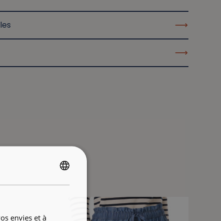
les
FRENCH
ENGLISH
os envies et à