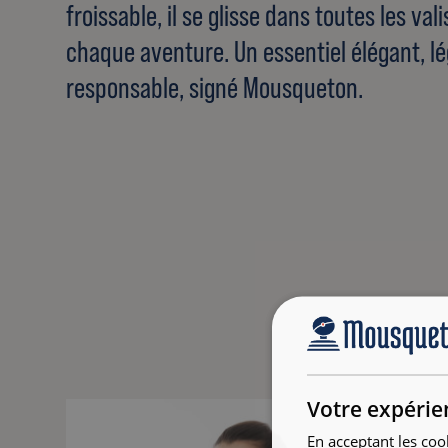
froissable, il se glisse dans toutes les val
chaque aventure. Un essentiel élégant, lé
responsable, signé Mousqueton.
Votre expérie
En acceptant les coo