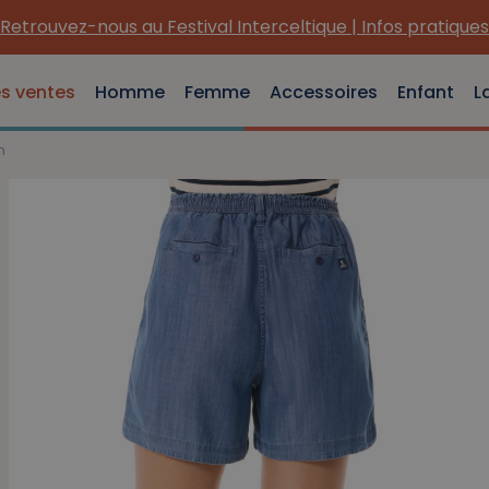
Retrouvez-nous au Festival Interceltique | Infos pratiques
es ventes
Homme
Femme
Accessoires
Enfant
L
m