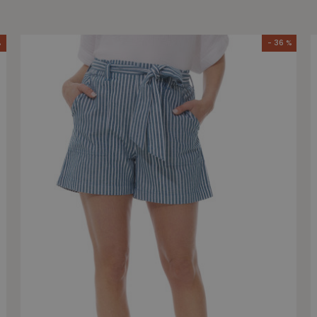
%
- 36 %