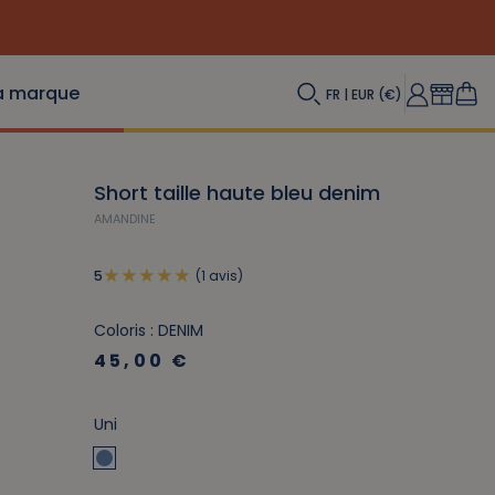
a marque
FR | EUR (€)
Short taille haute bleu denim
AMANDINE
(1 avis)
5
Coloris : DENIM
45,00 €
Uni