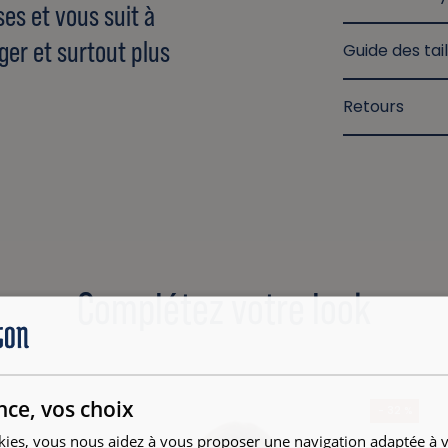
ises et vous suit à
ger et surtout plus
Guide des tail
Retours
Complétez votre look
nce, vos choix
- 32 %
kies, vous nous aidez à vous proposer une navigation adaptée à v