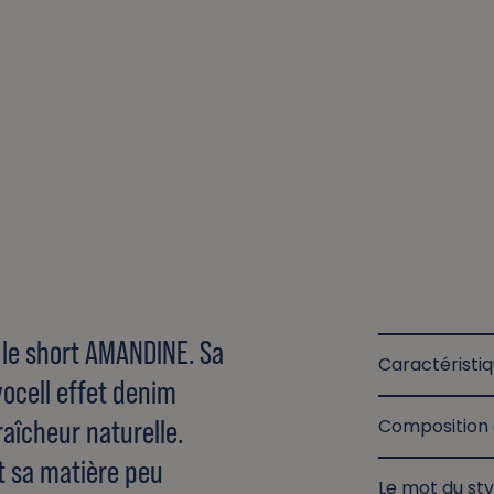
c le short AMANDINE. Sa
Caractéristi
yocell effet denim
aîcheur naturelle.
Composition 
et sa matière peu
Le mot du sty