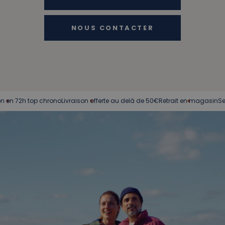
NOUS CONTACTER
72h top chrono
Livraison offerte au delà de 50€
Retrait en magasin
Service c