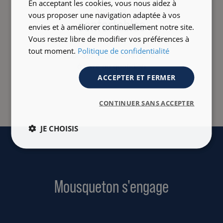
En acceptant les cookies, vous nous aidez à
Matières
vous proposer une navigation adaptée à vos
confortables
envies et à améliorer continuellement notre site.
Vous restez libre de modifier vos préférences à
tout moment.
Politique de confidentialité
Pour des vêtements faciles
à vivre au quotidien
ACCEPTER ET FERMER
CONTINUER SANS ACCEPTER
JE CHOISIS
Mousqueton s'engage