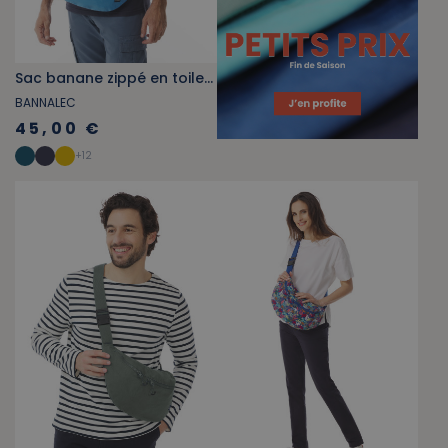
Sac banane zippé en toile délavée bleu ciel
BANNALEC
45,00 €
+
12