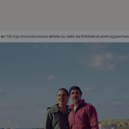
p chrono
Livraison offerte au delà de 50€
Retrait en magasin
Service client 