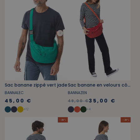
Sac banane zippé vert jade
Sac banane en velours côtelé orange tuile
BANNALEC
BANNAZEN
45,00 €
35,00 €
49,00 €
+
12
+
4
- 29 %
- 29 %