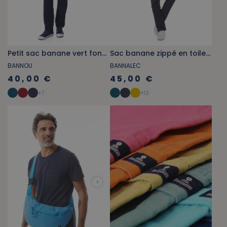
Petit sac banane vert foncé
Sac banane zippé en toile délavée rose fuschia
BANNOU
BANNALEC
40,00 €
45,00 €
+
7
+
12