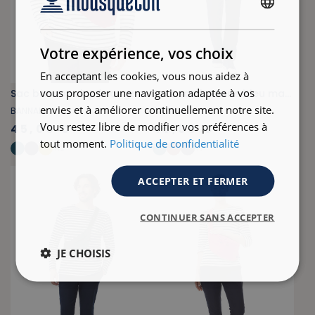
FRENCH
ENGLISH
Votre expérience, vos choix
En acceptant les cookies, vous nous aidez à
vous proposer une navigation adaptée à vos
Sac banane zippé rouge carmin
Petit sac banane bleu marine
envies et à améliorer continuellement notre site.
BANNALEC
BANNOU
Vous restez libre de modifier vos préférences à
45,00 €
40,00 €
tout moment.
Politique de confidentialité
+
12
+
7
ACCEPTER ET FERMER
CONTINUER SANS ACCEPTER
JE CHOISIS