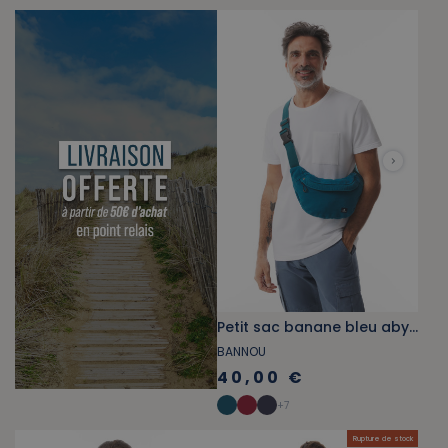
Petit sac banane bleu abysse
BANNOU
40,00 €
+
7
Rupture de stock