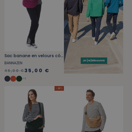
Sac banane en velours côtelé fuchsia foncé
BANNAZEN
35,00 €
49,00 €
+
4
- 29 %