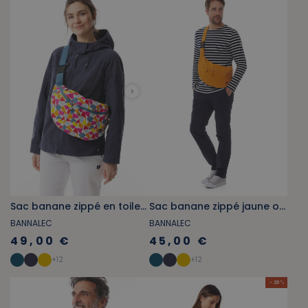
Sac banane zippé en toile à motifs drapeaux multicolores
Sac banane zippé jaune orangé
BANNALEC
BANNALEC
49,00 €
45,00 €
+
12
+
12
- 29 %