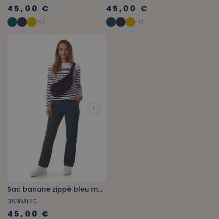
45,00 €
45,00 €
+
12
+
12
Sac banane zippé bleu marine
BANNALEC
45,00 €