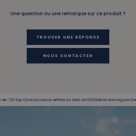
Une question ou une remarque sur ce produit ?
TROUVER UNE RÉPONSE
NOUS CONTACTER
h top chrono
Livraison offerte au delà de 50€
Retrait en magasin
Service cl