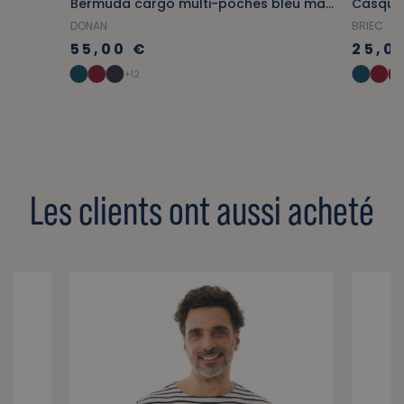
ne
Bermuda cargo multi-poches bleu marine
DONAN
BRIEC
55,00 €
25,0
+12
Les clients ont aussi acheté