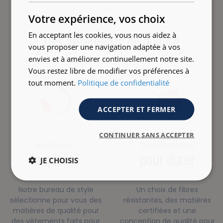
ENGLISH
Votre expérience, vos choix
En acceptant les cookies, vous nous aidez à
Des vêtements de qualité
vous proposer une navigation adaptée à vos
envies et à améliorer continuellement notre site.
Vous restez libre de modifier vos préférences à
tout moment.
Politique de confidentialité
ACCEPTER ET FERMER
CONTINUER SANS ACCEPTER
Avant tout…
Des vêtements
la qualité
pour durer
JE CHOISIS
Notre bureau de style
Un choix de fibres
sélectionne pour vous des
résistantes, des matières
matières de qualité pour
certifiées et une
des vêtements faits pour
conception de qualité pour