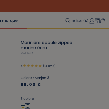
a marque
FR | EUR (€)
Marinière épaule zippée
marine écru
MARJANA
(14 avis)
5
Coloris : Marjan 3
55,00 €
Bicolore