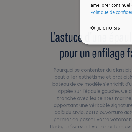
améliorer continuell
Politique de confiden
JE CHOISIS
L'astuce d'une épau
pour un enfilage f
Pourquoi se contenter du classic
peut allier esthétisme et praticit
bateau de ce modèle s'enrichit d'
zippée sur l'épaule gauche. Ce d
tranche avec les teintes marine
apportant une véritable signature 
delà du style, cette ouverture as
permet de passer votre vêtement
fluide, préservant votre coiffure a