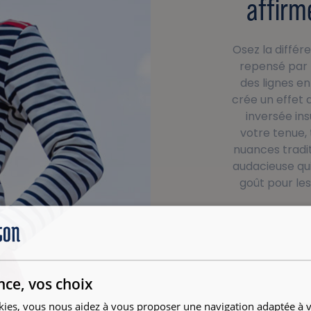
affirm
Osez la diffé
repensé par n
des lignes en
crée un effet 
inversée ins
votre tenue,
nuances tradit
audacieuse qui
goût pour les
nce, vos choix
kies, vous nous aidez à vous proposer une navigation adaptée à v