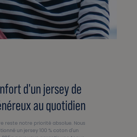
nfort d'un jersey de
énéreux au quotidien
e reste notre priorité absolue. Nous
tionné un jersey 100 % coton d'un