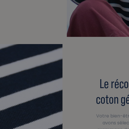
Le réco
coton g
Votre bien-êtr
avons sélec