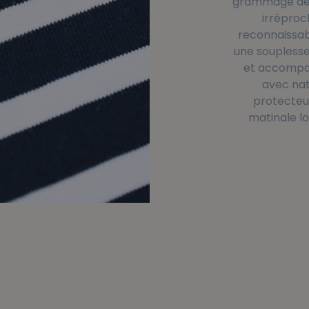
grammage de 
irréproc
reconnaissabl
une souplesse
et accompa
avec nat
protecteur
matinale lo