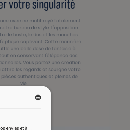
er votre singularité
rence avec ce motif rayé totalement
otre bureau de style. L'opposition
tre le buste, le dos et les manches
d'optique captivant. Cette marinière
uffle une belle dose de fantaisie à
 tout en conservant l'élégance des
ionnelles. Vous portez une création
 attire les regards et souligne votre
 pièces authentiques et pleines de
vie.
FRENCH
ENGLISH
os envies et à