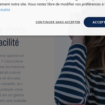
ement notre site. Vous restez libre de modifier vos préférences 
tialité
ACCEPT
CONTINUER SANS ACCEPTER
le zippée
acilité
isme quand on
é ? L'encolure
une fermeture
étail coloré
s et écrues,
visuelle. Au-
tucieuse vous
 en un geste
vant une balade