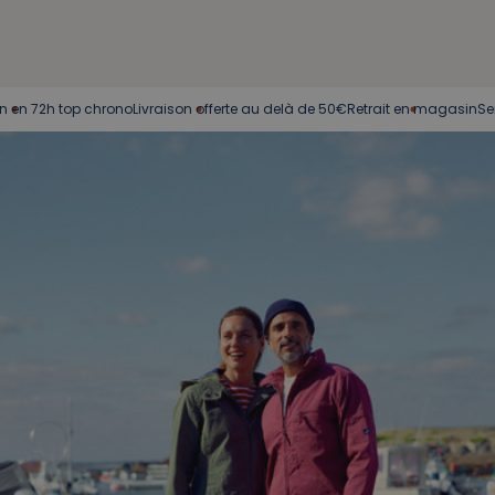
72h top chrono
Livraison offerte au delà de 50€
Retrait en magasin
Service c