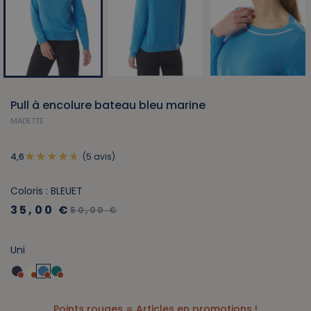
Pull à encolure bateau bleu marine
MADETTE
(5 avis)
4,6
Coloris : BLEUET
35,00 €
50,00 €
Uni
Points rouges = Articles en promotions !