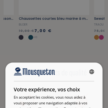
Chaussettes courtes à motifs poissons bleu ciel
Chaussettes courtes bleu marine à motifs éperlans
BLOER
TRAOU S.
7,00 €
10,00 €
75,00 
+10
Des vêtements de qualité
FRENCH
ENGLISH
Votre expérience, vos choix
En acceptant les cookies, vous nous aidez à
vous proposer une navigation adaptée à vos