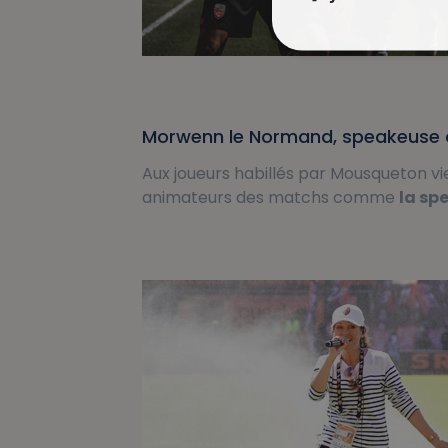
Morwenn le Normand, speakeuse d
Aux joueurs habillés par Mousqueton vi
animateurs des matchs comme
la sp