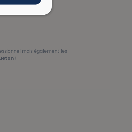
fessionnel mais également les
ueton
!