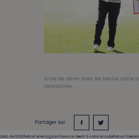
Envie de vibrer avec les Merlus cette 
rencontres.
Partager sur
trait en magasin
Service client à votre écoute
Retour facile
Livraison en 72h