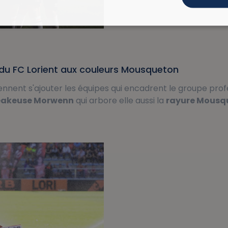
u FC Lorient aux couleurs Mousqueton
ennent s'ajouter les équipes qui encadrent le groupe pro
eakeuse Morwenn
qui arbore elle aussi la
rayure Mousq