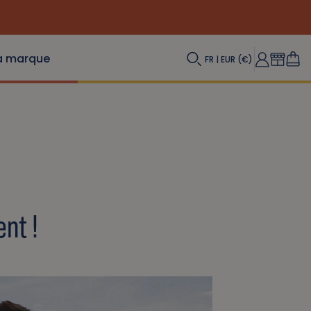
(Re) Découvrez nos INDISPENSABLES en
a marque
FR | EUR (€)
nt !