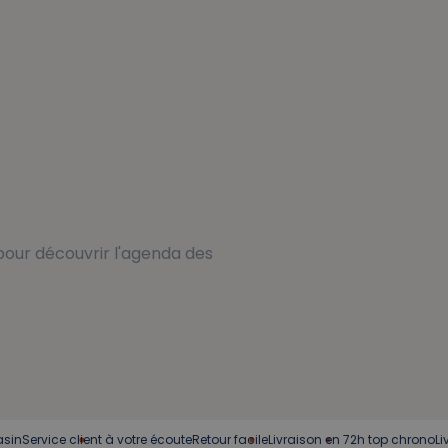
our découvrir l'agenda des
ent à votre écoute
Retour facile
Livraison en 72h top chrono
Livraison offert