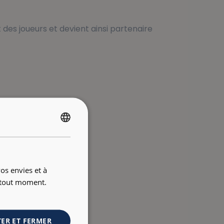
 des joueurs et devient ainsi partenaire
FRENCH
ENGLISH
os envies et à
à tout moment.
ER ET FERMER